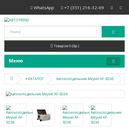
WhatsApp
+7 (351) 216-32-69
Товаров 0 (0р.)
Меню
≡ КАТАЛОГ
Автохолодильник Meyvel AF-SD36