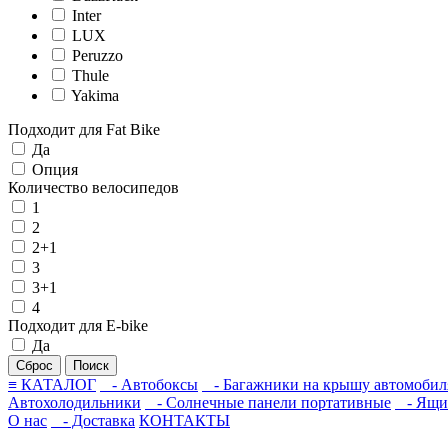
Inter
LUX
Peruzzo
Thule
Yakima
Подходит для Fat Bike
Да
Опция
Количество велосипедов
1
2
2+1
3
3+1
4
Подходит для E-bike
Да
Сброс
Поиск
≡ КАТАЛОГ
- Автобоксы
- Багажники на крышу автомобил
Автохолодильники
- Солнечные панели портативные
- Ящик
О нас
- Доставка
КОНТАКТЫ