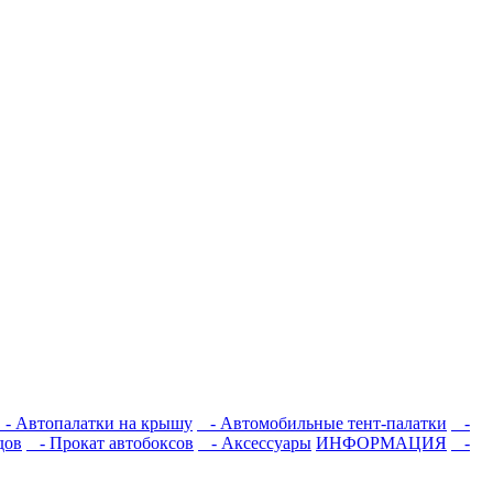
- Автопалатки на крышу
- Автомобильные тент-палатки
-
дов
- Прокат автобоксов
- Аксессуары
ИНФОРМАЦИЯ
-