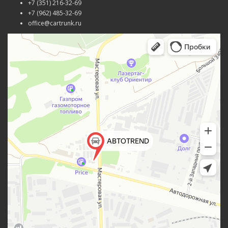
+7 (351) 216-32-69
+7 (962) 485-32-69
office@cartrunk.ru