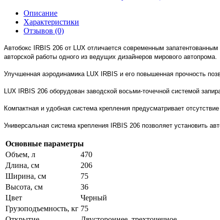
Описание
Характеристики
Отзывов (0)
Автобокс
I
RBIS 206 от
LUX
отличается современным запатентованным д
авторской работы одного из ведущих дизайнеров мирового автопрома.
Улучшенная аэродинамика
LUX
IRBIS и его повышенная прочность поз
LUX
I
RBIS 206 оборудован заводской восьми-точечной системой запира
Компактная и удобная система крепления предусматривает отсутствие
Универсальная система крепления
I
RBIS 206 позволяет установить ав
Основные параметры
Объем, л
470
Длина, см
206
Ширина, см
75
Высота, см
36
Цвет
Черный
Грузоподъемность, кг
75
Открытие
Двустороннее, трехточечное