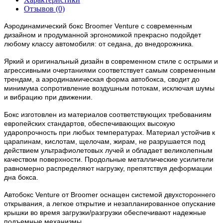
Отзывов (0)
Аэродинамический бокс Broomer Venture с современным
дизайном и продуманной эргономикой прекрасно подойдет
любому классу автомобиля: от седана, до внедорожника.
Яркий и оригинальный дизайн в современном стиле с острыми и
агрессивными очертаниями соответствует самым современным
трендам, а аэродинамическая форма автобокса, сводит до
минимума сопротивление воздушным потокам, исключая шумы
и вибрацию при движении.
Бокс изготовлен из материалов соответствующих требованиям
европейских стандартов, обеспечивающих высокую
ударопрочность при любых температурах. Материал устойчив к
царапинам, кислотам, щелочам, жирам, не разрушается под
действием ультрафиолетовых лучей и обладает великолепным
качеством поверхности. Продольные металлические усилители
равномерно распределяют нагрузку, препятствуя деформации
дна бокса.
Автобокс Venture от Broomer оснащен системой двухстороннего
открывания, а легкое открытие и незапланированное опускание
крышки во время загрузки/разгрузки обеспечивают надежные
подъемные механизмы.