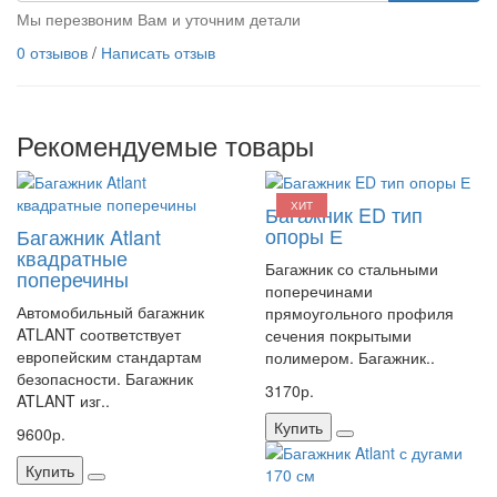
Мы перезвоним Вам и уточним детали
0 отзывов
/
Написать отзыв
Рекомендуемые товары
ХИТ
Багажник ED тип
опоры Е
Багажник Atlant
квадратные
Багажник со стальными
поперечины
поперечинами
Автомобильный багажник
прямоугольного профиля
ATLANT соответствует
сечения покрытыми
европейским стандартам
полимером. Багажник..
безопасности. Багажник
3170р.
ATLANT изг..
Купить
9600р.
Купить