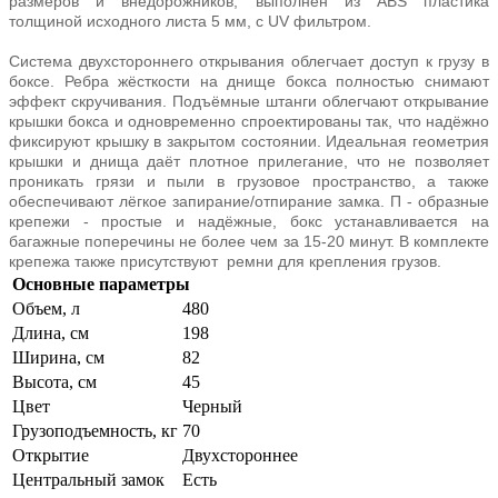
размеров и внедорожников, выполнен из ABS пластика
толщиной исходного листа 5 мм, с UV фильтром.
Система двухстороннего открывания облегчает доступ к грузу в
боксе. Ребра жёсткости на днище бокса полностью снимают
эффект скручивания. Подъёмные штанги облегчают открывание
крышки бокса и одновременно спроектированы так, что надёжно
фиксируют крышку в закрытом состоянии. Идеальная геометрия
крышки и днища даёт плотное прилегание, что не позволяет
проникать грязи и пыли в грузовое пространство, а также
обеспечивают лёгкое запирание/отпирание замка. П - образные
крепежи - простые и надёжные, бокс устанавливается на
багажные поперечины не более чем за 15-20 минут. В комплекте
крепежа также присутствуют ремни для крепления грузов.
Основные параметры
Объем, л
480
Длина, см
198
Ширина, см
82
Высота, см
45
Цвет
Черный
Грузоподъемность, кг
70
Открытие
Двухстороннее
Центральный замок
Есть