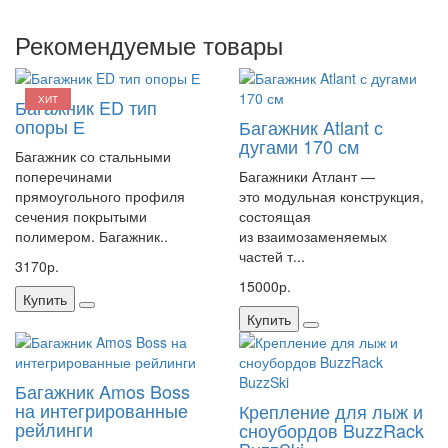
Рекомендуемые товары
ХИТ
Багажник ED тип
опоры Е
Багажник Atlant с
дугами 170 см
Багажник со стальными
поперечинами
Багажники Атлант —
прямоугольного профиля
это модульная конструкция,
сечения покрытыми
состоящая
полимером. Багажник..
из взаимозаменяемых
частей т...
3170р.
15000р.
Купить
Купить
Багажник Amos Boss
на интегрированные
Крепление для лыж и
рейлинги
сноубордов BuzzRack