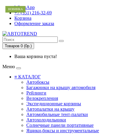
WhatsApp
НОВИНКА
НОВИНКА
НОВИНКА
НОВИНКА
НОВИНКА
НОВИНКА
НОВИНКА
НОВИНКА
НОВИНКА
НОВИНКА
НОВИНКА
ХИТ
+7 (351) 216-32-69
Корзина
Оформление заказа
Товаров 0 (0р.)
Ваша корзина пуста!
Меню
≡ КАТАЛОГ
Автобоксы
Багажники на крышу автомобиля
Рейлинги
Велокрепления
Экспедиционные корзины
Автопалатки на крышу
Автомобильные тент-палатки
Автохолодильники
Солнечные панели портативные
Ящики-боксы и инструментальные