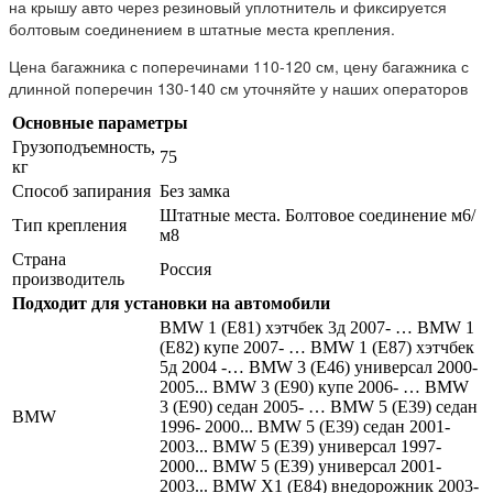
на крышу авто через резиновый уплотнитель и фиксируется
болтовым соединением в штатные места крепления.
Цена багажника с поперечинами 110-120 см, цену багажника с
длинной поперечин 130-140 см уточняйте у наших операторов
Основные параметры
Грузоподъемность,
75
кг
Способ запирания
Без замка
Штатные места. Болтовое соединение м6/
Тип крепления
м8
Страна
Россия
производитель
Подходит для установки на автомобили
BMW 1 (Е81) хэтчбек 3д 2007- … BMW 1
(Е82) купе 2007- … BMW 1 (Е87) хэтчбек
5д 2004 -… BMW 3 (Е46) универсал 2000-
2005... BMW 3 (Е90) купе 2006- … BMW
3 (Е90) седан 2005- … BMW 5 (Е39) седан
BMW
1996- 2000... BMW 5 (Е39) седан 2001-
2003... BMW 5 (Е39) универсал 1997-
2000... BMW 5 (Е39) универсал 2001-
2003... BMW X1 (E84) внедорожник 2003-