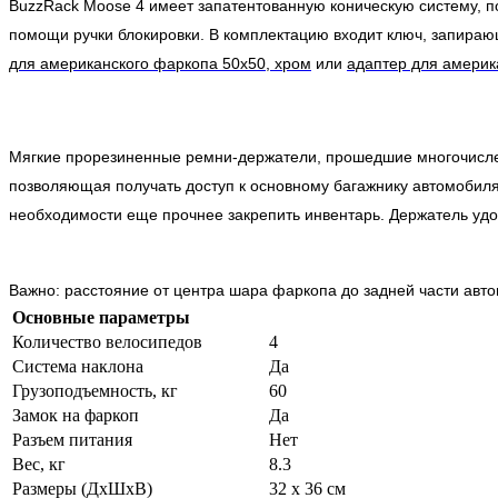
BuzzRack Moose 4 имеет запатентованную коническую систему, 
помощи ручки блокировки. В комплектацию входит ключ, запирающ
для американского фаркопа 50х50, хром
или
адаптер для америк
Мягкие прорезиненные ремни-держатели, прошедшие многочислен
позволяющая получать доступ к основному багажнику автомобил
необходимости еще прочнее закрепить инвентарь. Держатель удо
Важно: расстояние от центра шара фаркопа до задней части авт
Основные параметры
Количество велосипедов
4
Система наклона
Да
Грузоподъемность, кг
60
Замок на фаркоп
Да
Разъем питания
Нет
Вес, кг
8.3
Размеры (ДхШхВ)
32 х 36 см