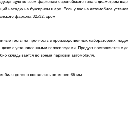
подходящую ко всем фаркопам европейского типа с диаметром шар
ий насадку на буксирном шаре. Если у вас на автомобиле установ
анского фаркопа 32х32, хром.
ные тесты на прочность в производственных лабораториях, наде
я даже с установленными велосипедами. Продукт поставляется с
бно складывается во время парковки автомобиля.
омобиля должно составлять не менее 65 мм.