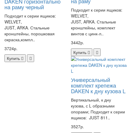
на раму
DAKEN горизонтально
на раму черный
Подходит к серии ящиков:
Подходит к серии ящиков:
WELVET,
WELVET,
JUST, ARKA. Стальные
JUST, ARKA. Стальные
кронштейны, комплект
кронштейны, порошковая
винтов с цинк-л..
окраска,компл..
3442р.
3724р.
Купить
Купить
Универсальный
комплект крепежа
DAKEN к дну кузова L
Вертикальный, к дну
кузова, с L образными
опорами; Подходит к серии
ящиков: JUST 811..
3527р.