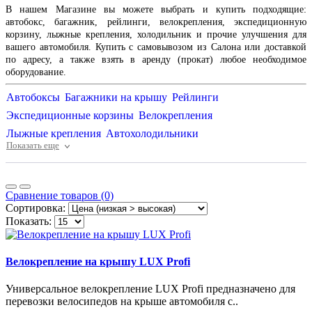
В нашем Магазине вы можете выбрать и купить подходящие:
автобокс, багажник, рейлинги, велокрепления, экспедиционную
корзину, лыжные крепления, холодильник и прочие улучшения для
вашего автомобиля. Купить с самовывозом из Салона или доставкой
по адресу, а также взять в аренду (прокат) любое необходимое
оборудование.
Автобоксы
Багажники на крышу
Рейлинги
Экспедиционные корзины
Велокрепления
Лыжные крепления
Автохолодильники
Показать еще
Ящики-боксы и инструментальные
Палатки на крышу
Тент-палатки
Прокат автобоксов
Аксессуары
Солнечные панели
Сравнение товаров (0)
Сортировка:
Показать:
Велокрепление на крышу LUX Profi
Универсальное велокрепление LUX Profi предназначено для
перевозки велосипедов на крыше автомобиля с..