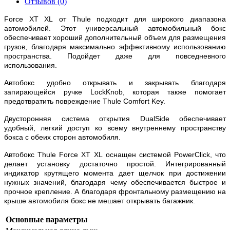
Отзывов (0)
Force
XT
XL
от
Thule
подходит для широкого диапазона
автомобилей. Этот универсальный автомобильный бокс
обеспечивает хороший дополнительный объем для размещения
грузов, благодаря максимально эффективному использованию
пространства. Подойдет даже для повседневного
использования.
Автобокс удобно открывать и закрывать благодаря
запирающейся ручке LockKnob, которая также помогает
предотвратить повреждение Thule Comfort Key.
Двусторонняя система открытия DualSide обеспечивает
удобный, легкий доступ ко всему внутреннему пространству
бокса с обеих сторон автомобиля.
Автобокс
Thule
Force
XT
XL
оснащен системой PowerClick, что
делает установку достаточно простой. Интегрированный
индикатор крутящего момента дает щелчок при достижении
нужных значений, благодаря чему обеспечивается быстрое и
прочное крепление. А благодаря фронтальному размещению на
крыше автомобиля бокс не мешает открывать багажник.
Основные параметры