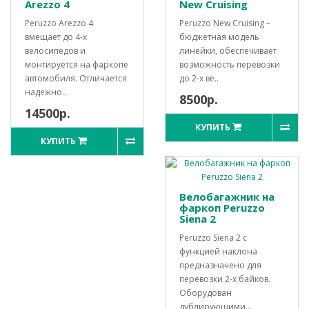
Arezzo 4
New Cruising
Peruzzo Arezzo 4
Peruzzo New Cruising –
вмещает до 4-х
бюджетная модель
велосипедов и
линейки, обеспечивает
монтируется на фаркопе
возможность перевозки
автомобиля. Отличается
до 2-х ве..
надежно..
8500р.
14500р.
КУПИТЬ
КУПИТЬ
Велобагажник на
фаркоп Peruzzo
Siena 2
Peruzzo Siena 2 с
функцией наклона
предназначено для
перевозки 2-х байков.
Оборудован
дублирующими ..