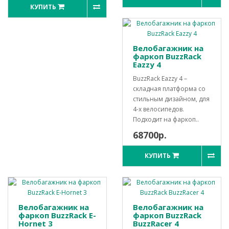
КУПИТЬ
Велобагажник на
фаркоп BuzzRack
Eazzy 4
BuzzRack Eazzy 4 –
складная платформа со
стильным дизайном, для
4-х велосипедов.
Подходит на фаркоп..
68700р.
КУПИТЬ
Велобагажник на
Велобагажник на
фаркоп BuzzRack E-
фаркоп BuzzRack
Hornet 3
BuzzRacer 4