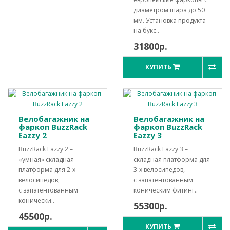
диаметром шара до 50
мм. Установка продукта
на букс..
31800р.
КУПИТЬ
Велобагажник на
Велобагажник на
фаркоп BuzzRack
фаркоп BuzzRack
Eazzy 2
Eazzy 3
BuzzRack Eazzy 2 –
BuzzRack Eazzy 3 –
«умная» складная
складная платформа для
платформа для 2-х
3-х велосипедов,
велосипедов,
с запатентованным
с запатентованным
коническим фитинг..
конически..
55300р.
45500р.
КУПИТЬ