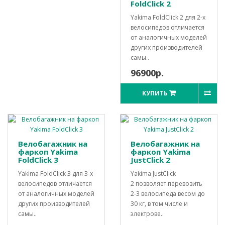
FoldClick 2
Yakima FoldClick 2 для 2-х
велосипедов отличается
от аналогичных моделей
других производителей
самы..
96900р.
КУПИТЬ
Велобагажник на
Велобагажник на
фаркоп Yakima
фаркоп Yakima
FoldClick 3
JustClick 2
Yakima FoldClick 3 для 3-х
Yakima JustClick
велосипедов отличается
2 позволяет перевозить
от аналогичных моделей
2-3 велосипеда весом до
других производителей
30 кг, в том числе и
самы..
электрове..