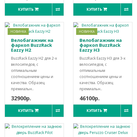
КУПИТЬ
КУПИТЬ
НОВИНКА
НОВИНКА
Велобагажник на
Велобагажник на
фаркоп BuzzRack
фаркоп BuzzRack
Eazzy H2
Eazzy H3
BuzzRack Eazzy H2 для 2-х
BuzzRack Eazzy H3 для 3-х
велосипедов, с
велосипедов, с
оптимальным
оптимальным
соотношением цены и
соотношением цены и
качества. Образец
качества. Образец
премиальн..
премиальн..
32900р.
46100р.
КУПИТЬ
КУПИТЬ