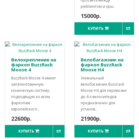
просвета между
рейлингом и кры..
15000р.
КУПИТЬ
Велокрепление на
Велобагажник на
фаркоп BuzzRack
фаркоп BuzzRack
Moose 4
Moose H4
BuzzRack Moose 4 имеет
Уникальный
запатентованную
велобагажник Buzzrack
коническую систему,
Moose H4 для перевозки
подходящую ко всем
до 4-х велосипедов
фаркопам
предназначен для
европейского..
установ..
22600р.
21900р.
КУПИТЬ
КУПИТЬ