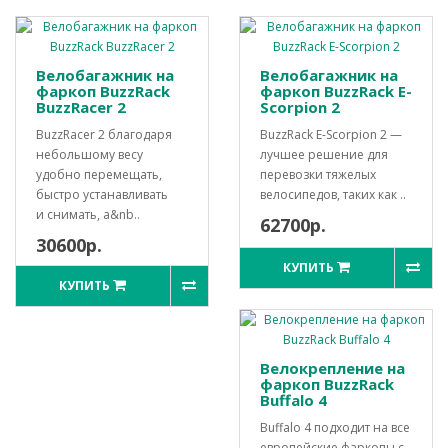
Велобагажник на
Велобагажник на
фаркоп BuzzRack
фаркоп BuzzRack E-
BuzzRacer 2
Scorpion 2
BuzzRacer 2 благодаря
BuzzRack E-Scorpion 2 —
небольшому весу
лучшее решение для
удобно перемещать,
перевозки тяжелых
быстро устанавливать
велосипедов, таких как ..
и снимать, а&nb..
62700р.
30600р.
КУПИТЬ
КУПИТЬ
Велокрепление на
фаркоп BuzzRack
Buffalo 4
Buffalo 4 подходит на все
европейские фаркопы с