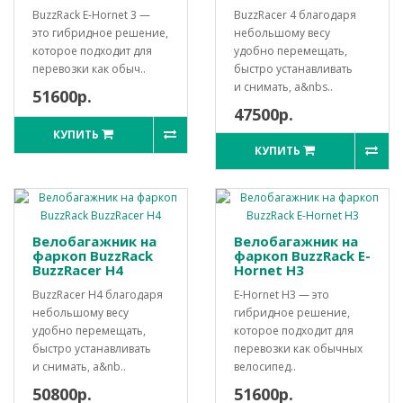
BuzzRack E-Hornet 3 —
BuzzRacer 4 благодаря
это гибридное решение,
небольшому весу
которое подходит для
удобно перемещать,
перевозки как обыч..
быстро устанавливать
и снимать, а&nbs..
51600р.
47500р.
КУПИТЬ
КУПИТЬ
Велобагажник на
Велобагажник на
фаркоп BuzzRack
фаркоп BuzzRack E-
BuzzRacer H4
Hornet H3
BuzzRacer H4 благодаря
E-Hornet H3 — это
небольшому весу
гибридное решение,
удобно перемещать,
которое подходит для
быстро устанавливать
перевозки как обычных
и снимать, а&nb..
велосипед..
50800р.
51600р.