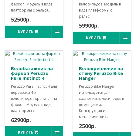
фаркоп. Модель в виде
велосипедов. Модель в
платформы с рельса..
виде платформы с
рельс..
52500р.
59900р.
КУПИТЬ
КУПИТЬ
Велобагажник на
Велокрепление на
фаркоп Peruzzo
стену Peruzzo Bike
Pure Instinct 4
Hanger
Peruzzo Pure Instinct 4 для
Peruzzo Bike Hanger
перевозки 4-х
используется для
велосипедов крепится на
хранения велосипедов в
фаркоп. Модель в виде
помещении.
платформы с..
Конструкция из
металлических..
62900р.
2500р.
КУПИТЬ