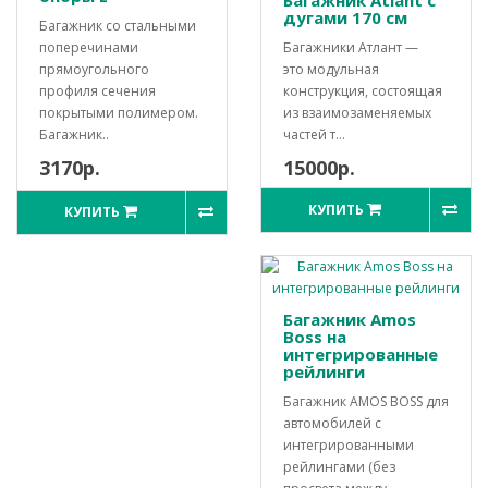
Багажник Atlant с
дугами 170 см
Багажник со стальными
поперечинами
Багажники Атлант —
прямоугольного
это модульная
профиля сечения
конструкция, состоящая
покрытыми полимером.
из взаимозаменяемых
Багажник..
частей т...
3170р.
15000р.
КУПИТЬ
КУПИТЬ
Багажник Amos
Boss на
интегрированные
рейлинги
Багажник AMOS BOSS для
автомобилей с
интегрированными
рейлингами (без