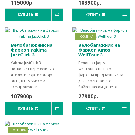
115000р.
103900р.
КУПИТЬ
КУПИТЬ
НОВИНКА
Велобагажник на
Велобагажник на
фаркоп Yakima
фаркоп Amos
JustClick 3
WellTour 3
Yakima JustClick 3
Велоплатформа
позволяет перевозить 3-
WellTour-3 на шар
4 велосипеда весом до
фаркопа предназначена
30 кг, в том числе и
для перевозки 3-х
электровелосип..
байков весом до 15 кг. ..
107900р.
27900р.
КУПИТЬ
КУПИТЬ
НОВИНКА