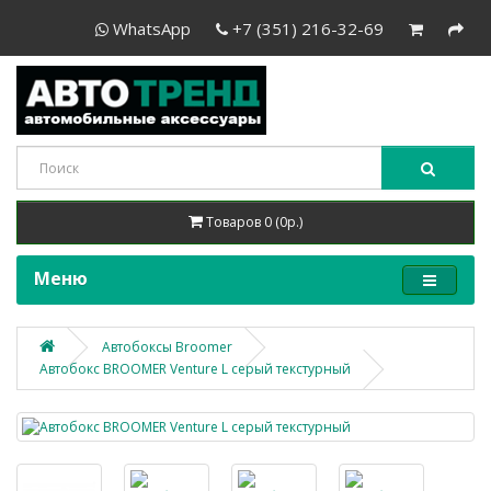
WhatsApp
+7 (351) 216-32-69
Товаров 0 (0р.)
Меню
Автобоксы Broomer
Автобокс BROOMER Venture L серый текстурный